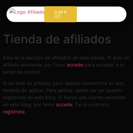
0,00
€
0
Tienda de afiliados
Esta es la sección de afiliados de esta tienda. Si eres un
afiliado existente, por favor
accede
para acceder a tu
panel de control.
Si no eres un afiliado, pero deseas convertirte en uno,
tendrás de aplicar. Para aplicar, debes ser un usuario
registrado en este blog. Si tienes una cuenta existente
en este blog, por favor
accede
. De lo contrario,
regístrate
.