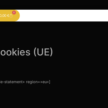
0
0,00
€
cookies (UE)
e-statement» region=»eu»]